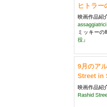
ヒトラーの毒
映画作品
assaggiatrici
ミッキー
役』
9月のアル
Street in
映画作品
Rashid Stre