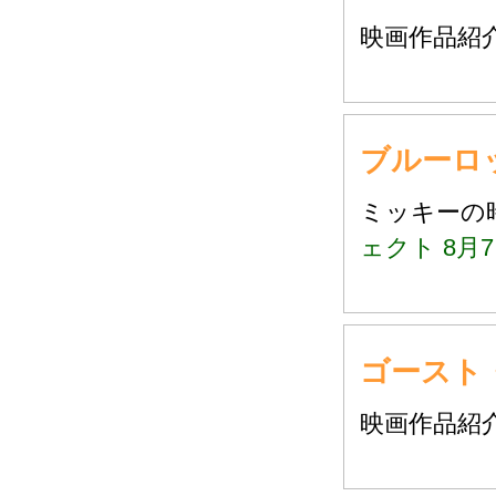
映画作品
ブルーロ
ミッキー
ェクト 8月
ゴースト
映画作品