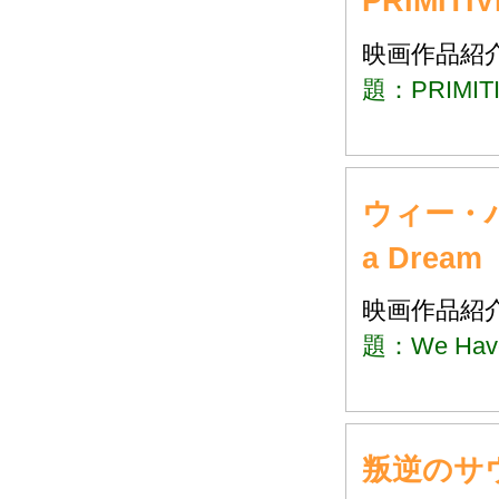
PRIMITI
映画作品
題：PRIMIT
ウィー・
a Dream
映画作品
題：We Have
叛逆のサ