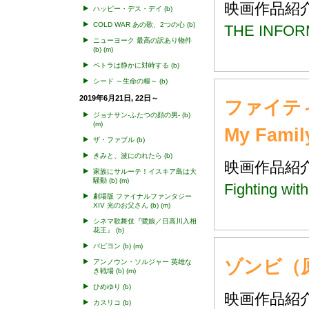
映画作品
ハッピー・デス・デイ
(b)
COLD WAR あの歌、2つの心
(b)
THE INFO
ニューヨーク 最高の訳あり物件
(b)
(m)
ペトラは静かに対峙する
(b)
シード ～生命の糧～
(b)
2019年6月21日, 22日～
ファイティ
ジョナサン-ふたつの顔の男-
(b)
(m)
My Fami
ザ・ファブル
(b)
きみと、波にのれたら
(b)
映画作品
家族にサルーテ！イスキア島は大
騒動
(b)
(m)
Fighting wi
劇場版 ファイナルファンタジー
XIV 光のお父さん
(b)
(m)
シネマ歌舞伎『鷺娘／日高川入相
花王』
(b)
パピヨン
(b)
(m)
ゾンビ（原題
アンノウン・ソルジャー 英雄な
き戦場
(b)
(m)
ひめゆり
(b)
映画作品
カスリコ
(b)