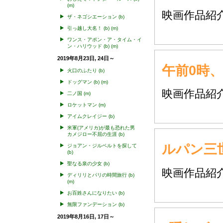
(m)
映画作品
ザ・ネゴシエーション
(b)
引っ越し大名！
(b)
(m)
ワンス・アポン・ア・タイム・イ
ン・ハリウッド
(b)
(m)
2019年8月23日, 24日～
午前0時
火口のふたり
(b)
ドッグマン
(b)
(m)
映画作品
二ノ国
(m)
ロケットマン
(m)
アイムクレイジー
(b)
米軍(アメリカ)が最も恐れた男
カメジロー不屈の生涯
(b)
ルパン三世
ジョアン・ジルベルトを探して
(b)
聖なる泉の少女
(b)
映画作品
ディリリとパリの時間旅行
(b)
(m)
お百姓さんになりたい
(b)
無限ファンデーション
(b)
2019年8月16日, 17日～