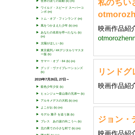
私のちい
世界の涯ての鼓動
(b)
(m)
ワイルド・スピード スーパーコ
otmoroz
ンボ
(m)
トム・オブ・フィンランド
(m)
風をつかまえた少年
(b)
(m)
映画作品
あなたの名前を呼べたなら
(b)
otmorozhen
(m)
太陽がほしい
(b)
東京裁判／4Kデジタルリマスタ
ー版
(b)
サマー・オブ・84
(b)
(m)
グッド・ヴァイブレーションズ
リンドグレ
(b)
2019年7月26日, 27日～
映画作品
藍色少年少女
(b)
ヒョンジェ〜釜山港の兄弟〜
(b)
アルキメデスの大戦
(b)
(m)
よこがお
(b)
(m)
モデル 雅子 を追う旅
(b)
ジョン・デ
ブレス あの波の向こうへ
(b)
北の果ての小さな村で
(b)
(m)
映画作品