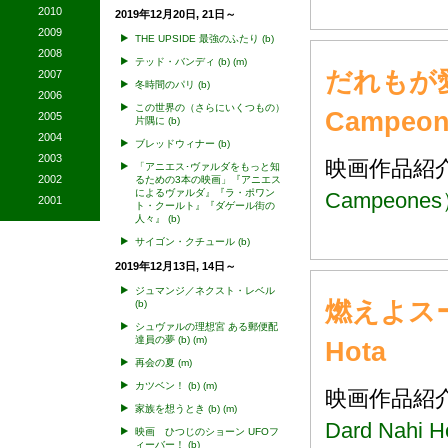
2010
2019年12月20日, 21日～
2009
THE UPSIDE 最強のふたり
(b)
2008
テッド・バンディ
(b)
(m)
だれもが
2007
冬時間のパリ
(b)
2006
この世界の（さらにいくつもの）
Campeo
2005
片隅に
(b)
2004
ブレッドウィナー
(b)
2003
映画作品
「アニエス･ヴァルダをもっと知
2002
るための3本の映画」『アニエス
によるヴァルダ』『ラ・ポワン
Campeone
2001
ト・クールト』『ダゲール街の
人々』
(b)
サイゴン・クチュール
(b)
2019年12月13日, 14日～
ジュマンジ／ネクスト・レベル
燃えよスー
(b)
シュヴァルの理想宮 ある郵便配
達員の夢
(b)
(m)
Hota
再会の夏
(m)
カツベン！
(b)
(m)
映画作品
家族を想うとき
(b)
(m)
Dard Nahi H
映画 ひつじのショーン UFOフ
ィーバー！
(b)