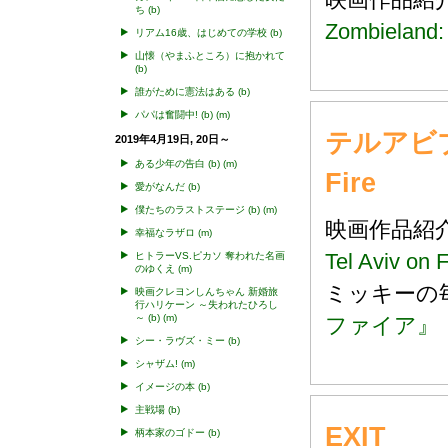
ち
(b)
Zombieland:
リアム16歳、はじめての学校
(b)
山懐（やまふところ）に抱かれて
(b)
誰がために憲法はある
(b)
パパは奮闘中!
(b)
(m)
テルアビブ
2019年4月19日, 20日～
ある少年の告白
(b)
(m)
Fire
愛がなんだ
(b)
僕たちのラストステージ
(b)
(m)
映画作品
幸福なラザロ
(m)
Tel Aviv on F
ヒトラーVS.ピカソ 奪われた名画
のゆくえ
(m)
ミッキー
映画クレヨンしんちゃん 新婚旅
行ハリケーン ～失われたひろし
～
(b)
(m)
ファイア』
シー・ラヴズ・ミー
(b)
シャザム!
(m)
イメージの本
(b)
主戦場
(b)
EXIT
柄本家のゴドー
(b)