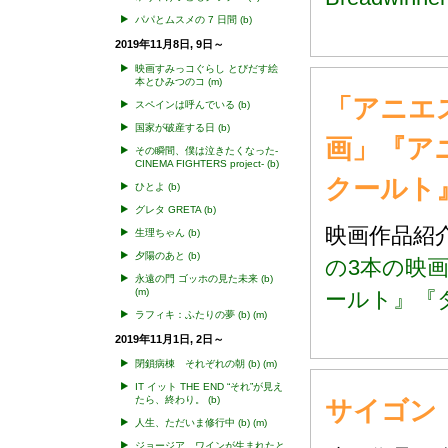
パパとムスメの 7 日間
(b)
2019年11月8日, 9日～
映画すみっコぐらし とびだす絵
本とひみつのコ
(m)
「アニエ
スペインは呼んでいる
(b)
国家が破産する日
(b)
画」『ア
その瞬間、僕は泣きたくなった-
CINEMA FIGHTERS project-
(b)
クールト
ひとよ
(b)
グレタ GRETA
(b)
映画作品
生理ちゃん
(b)
夕陽のあと
(b)
の3本の映
永遠の門 ゴッホの見た未来
(b)
(m)
ールト』『
ラフィキ：ふたりの夢
(b)
(m)
2019年11月1日, 2日～
閉鎖病棟 それぞれの朝
(b)
(m)
IT イット THE END “それ”が見え
たら、終わり。
(b)
サイゴン・
人生、ただいま修行中
(b)
(m)
ジョージア、ワインが生まれたと