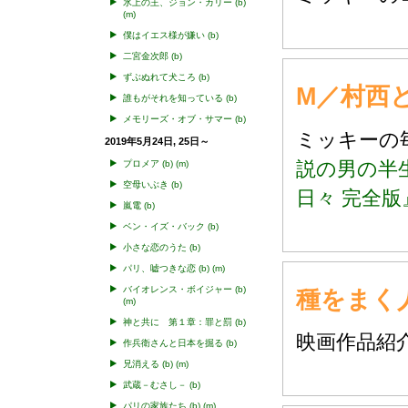
氷上の王、ジョン・カリー
(b)
(m)
僕はイエス様が嫌い
(b)
二宮金次郎
(b)
ずぶぬれて犬ころ
(b)
M／村西
誰もがそれを知っている
(b)
メモリーズ・オブ・サマー
(b)
ミッキー
2019年5月24日, 25日～
説の男の半生
プロメア
(b)
(m)
空母いぶき
(b)
日々 完全版
嵐電
(b)
ベン・イズ・バック
(b)
小さな恋のうた
(b)
パリ、嘘つきな恋
(b)
(m)
バイオレンス・ボイジャー
(b)
種をまく
(m)
神と共に 第１章：罪と罰
(b)
映画作品
作兵衛さんと日本を掘る
(b)
兄消える
(b)
(m)
武蔵－むさし－
(b)
パリの家族たち
(b)
(m)