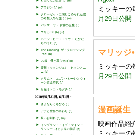
町田くんの世界
(b)
(m)
ミッキー
アラジン
(b)
(m)
クローゼットに閉じこめられた僕
月29日公
の奇想天外な旅
(b)
(m)
パドマーワト 女神の誕生
(b)
エリカ 38
(b)
(m)
ハーツ・ビート・ラウド たびだ
ちのうた
(b)
マリッジ
The Crossing -ザ・クロッシング-
PartⅠ
(b)
99歳 母と暮らせば
(b)
ミッキー
慶州（キョンジュ） ヒョンとユ
ニ
(b)
月29日公開
クリムト エゴン・シーレとウィ
ーン黄金時代
(b)
月極オトコトモダチ
(b)
2019年5月31日, 6月1日～
さよならくちびる
(b)
漫画誕生
アナと世界の終わり
(b)
長いお別れ
(b)
(m)
映画作品
イングランド・イズ・マイン モ
リッシー, はじまりの物語
(b)
ミッキー