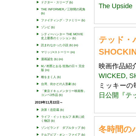
ドクター・スリープ
(b)
The Upside
THE INFORMER／三秒間の死角
(b)
ファイティング・ファミリー
(b)
ゾンビ
(b)
シティーハンター THE MOVIE
テッド・バ
史上最香のミッション
(b)
読まれなかった小説
(b)
(m)
SHOCKIN
マリッジ•ストーリー
(m)
漫画誕生
(b)
(m)
映画作品
M／村西とおる 狂熱の日々 完全
版
(m)
WICKED, S
種をまく人
(b)
ミッキー
台湾、街かどの人形劇
(b)
「東京ドキュメンタリー映画祭」
日公開『テ
コンペ3作品
(b)
2019年11月22日～
決算！忠臣蔵
(b)
ライフ・イットセルフ 未来に続
く物語
(b)
冬時間のパリ
ゾンビランド ダブルタップ
(b)
テルアビブ・オン・ファイア
(b)