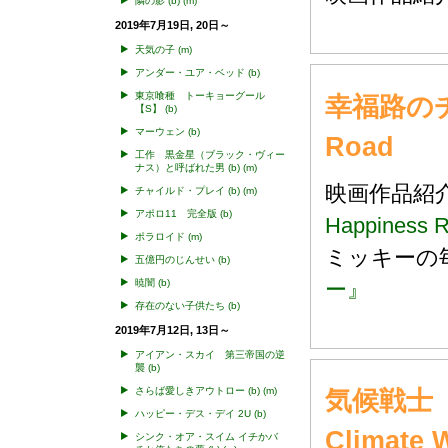
隣の影
(b)
(m)
2019年7月19日, 20日～
天気の子
(m)
アンダー・ユア・ベッド
(b)
東京喰種 トーキョーグール
幸福路のチ
【S】
(b)
マーウェン
(b)
Road
工作 黒金星（ブラック・ヴィー
ナス）と呼ばれた男
(b)
(m)
映画作品
チャイルド・プレイ
(b)
(m)
アポロ11 完全版
(b)
Happiness 
ポラロイド
(m)
ミッキー
五億円のじんせい
(b)
暁闇
(b)
ー』
存在のない子供たち
(b)
2019年7月12日, 13日～
アイアン・スカイ 第三帝国の逆
襲
(b)
さらば愛しきアウトロー
(b)
(m)
気候戦士
ハッピー・デス・デイ 2U
(b)
Climate 
シンク・オア・スイム イチかバ