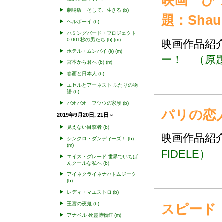
映画 ひ
劇場版 そして、生きる
(b)
題：Shaun
ヘルボーイ
(b)
ハミングバード・プロジェクト
0.001秒の男たち
(b)
(m)
映画作品
ホテル・ムンバイ
(b)
(m)
ー！ （原題：Sh
宮本から君へ
(b)
(m)
春画と日本人
(b)
エセルとアーネスト ふたりの物
語
(b)
バオバオ フツウの家族
(b)
パリの恋人
2019年9月20日, 21日～
見えない目撃者
(b)
映画作品
シンクロ・ダンディーズ！
(b)
(m)
FIDELE）
エイス・グレード 世界でいちば
んクールな私へ
(b)
アイネクライネナハトムジーク
(b)
レディ・マエストロ
(b)
王宮の夜鬼
(b)
スピード
アナベル 死靈博物館
(m)