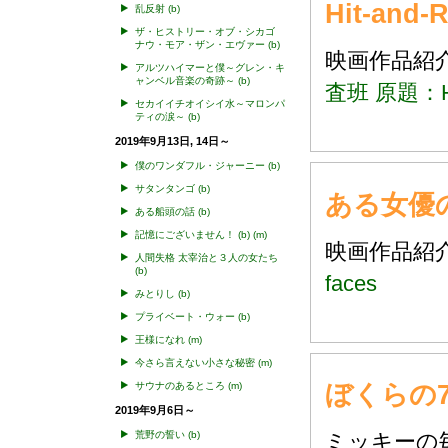
Hit-and-
乱反射
(b)
ザ・ヒストリー・オブ・シカゴ
ナウ・モア・ザン・エヴァー
(b)
映画作品
アルツハイマーと僕～グレン・キ
ャンベル音楽の奇跡～
(b)
査班 原題：Hit
セカイイチオイシイ水～マロンパ
ティの涙～
(b)
2019年9月13日, 14日～
僕のワンダフル・ジャーニー
(b)
サタンタンゴ
(b)
ある女優の不
ある船頭の話
(b)
記憶にございません！
(b)
(m)
映画作品
人間失格 太宰治と３人の女たち
(b)
faces
みとりし
(b)
プライベート・ウォー
(b)
王様になれ
(m)
今さら言えない小さな秘密
(m)
ぼくらの
サウナのあるところ
(m)
2019年9月6日～
荒野の誓い
(b)
ミッキー