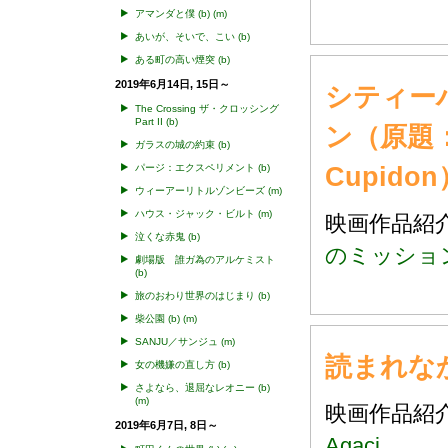
アマンダと僕
(b)
(m)
あいが、そいで、こい
(b)
ある町の高い煙突
(b)
2019年6月14日, 15日～
シティーハ
The Crossing ザ・クロッシング
Part II
(b)
ン（原題：Ni
ガラスの城の約束
(b)
Cupidon
パージ：エクスペリメント
(b)
ウィーアーリトルゾンビーズ
(m)
ハウス・ジャック・ビルト
(m)
映画作品
泣くな赤鬼
(b)
のミッション（原題
劇場版 誰ガ為のアルケミスト
(b)
旅のおわり世界のはじまり
(b)
柴公園
(b)
(m)
SANJU／サンジュ
(m)
読まれなか
女の機嫌の直し方
(b)
さよなら、退屈なレオニー
(b)
(m)
映画作品
2019年6月7日, 8日～
Agaci