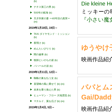
(b)
Die kleine 
ナチス第三の男
(b)
ミッキー
500年の航海
(b)
『小さい魔
天才作家の妻 ー40年目の真実ー
(m)
2019年1月18日, 19日～
TAXi ダイヤモンド・ミッション
(b)
夜明け
(b)
ゆうやけ
めんたいぴりり
(b)
闇の歯車
(b)
映画作品
牧師といのちの崖
(b)
バハールの涙
(b)
2019年1月11日, 12日～
蜘蛛の巣を払う女
(b)
喜望峰の風に乗せて
(b)
(m)
パパとムスメ
未来を乗り換えた男
(b)
Gai/Dadd
ヒューマン・フロー 大地漂流
(b)
マチルド、翼を広げ
(b)
(m)
2019年1月4日, 5日～
映画作品