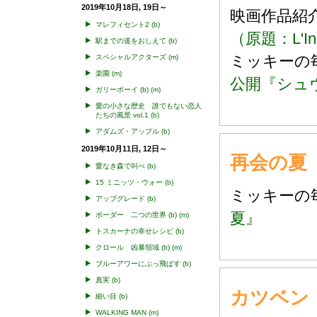
2019年10月18日, 19日～
映画作品
マレフィセント2
(b)
（原題：L'Incro
駅までの道をおしえて
(b)
ミッキー
スペシャルアクターズ
(m)
楽園
(m)
公開『シュ
ガリーボーイ
(b)
(m)
愛の小さな歴史 誰でもない恋人
たちの風景 vol.1
(b)
アダムズ・アップル
(b)
2019年10月11日, 12日～
再会の夏
愛なき森で叫べ
(b)
15 ミニッツ・ウォー
(b)
ミッキー
アップグレード
(b)
夏』
ボーダー 二つの世界
(b)
(m)
トスカーナの幸せレシピ
(b)
クロール 凶暴領域
(b)
(m)
ブルーアワーにぶっ飛ばす
(b)
真実
(b)
カツベン
細い目
(b)
WALKING MAN
(m)