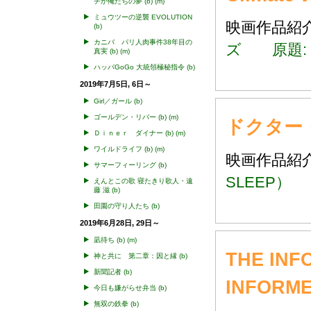
チか俺たちの夢
(b)
(m)
ミュウツーの逆襲 EVOLUTION
映画作品
(b)
カニバ パリ人肉事件38年目の
ズ 原題: Cli
真実
(b)
(m)
ハッパGoGo 大統領極秘指令
(b)
2019年7月5日, 6日～
Girl／ガール
(b)
ゴールデン・リバー
(b)
(m)
ドクター・
Ｄｉｎｅｒ ダイナー
(b)
(m)
ワイルドライフ
(b)
(m)
映画作品
サマーフィーリング
(b)
SLEEP）
えんとこの歌 寝たきり歌人・遠
藤 滋
(b)
田園の守り人たち
(b)
2019年6月28日, 29日～
凪待ち
(b)
(m)
THE I
神と共に 第二章：因と縁
(b)
新聞記者
(b)
INFORM
今日も嫌がらせ弁当
(b)
無双の鉄拳
(b)