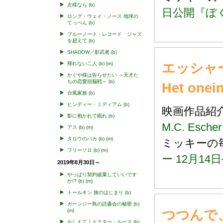
左様なら
(b)
日公開『ぼ
ロング・ウェイ・ノース 地球の
てっぺん
(b)
ブルーノート・レコード ジャズ
を超えて
(b)
SHADOW／影武者
(b)
エッシャー
帰れない二人
(b)
(m)
かぐや様は告らせたい ～天才た
ちの恋愛頭脳戦～
(b)
Het onei
台風家族
(b)
ヒンディー・ミディアム
(b)
映画作品
影に抱かれて眠れ
(b)
M.C. Escher
アス
(b)
(m)
タロウのバカ
(b)
(m)
ミッキー
フリーソロ
(b)
(m)
ー 12月1
2019年8月30日～
やっぱり契約破棄していいです
か!?
(b)
(m)
トールキン 旅のはじまり
(b)
ガーンジー島の読書会の秘密
(b)
つつんで
(m)
おしえて！ドクター・ルース
(b)