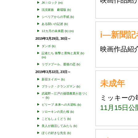
映画作品
JK☆ロック
(m)
沈没家族 劇場版
(b)
シベリアからの手紙
(b)
ある闘いの記述
(b)
12カ月の未来図
(b)
(m)
i―新聞
2019年3月29日, 30日～
ダンボ
(b)
映画作品
記者たち 衝撃と畏怖と真実
(b)
(m)
リヴァプール、最後の恋
(b)
2019年3月22日, 23日～
新宿タイガー
(b)
未成年
ブラック・クランズマン
(b)
武蔵野～江戸の循環農業が息づく
ミッキー
～
(b)
ビリーブ 未来への大逆転
(b)
11月15日
ソローキンの見た桜
(b)
こどもしょくどう
(b)
美人が婚活してみたら
(b)
ぼくの好きな先生
(b)