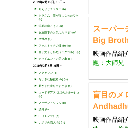
2019年2月15日, 16日～
ちえりとチェリー
(b)
トラさん 僕が猫になったワケ
(b)
笑顔の向こうに
(b)
スーパー
女王陛下のお気に入り
(b)
(m)
Big Brot
半世界
(b)
フォルトゥナの瞳
(b)
(m)
映画作品
金子文子と朴烈（パクヨル）
(b)
デッドエンドの思い出
(b)
題：大師兄 Bi
2019年2月8日, 9日～
アクアマン
(b)
ちいさな独裁者
(b)
(m)
君がまた走り出すとき
(b)
盲目のメ
コードギアス 復活のルルーシュ
(b)
ノーザン・ソウル
(b)
Andhadh
洗骨
(b)
山（モンテ）(b)
映画作品
ナポリの隣人
(b)
(m)