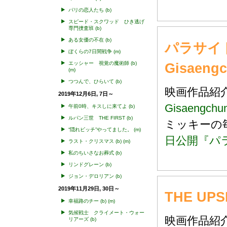
パリの恋人たち
(b)
スピード・スクワッド ひき逃げ
専門捜査班
(b)
ある女優の不在
(b)
パラサイ
ぼくらの7日間戦争
(m)
Gisaen
エッシャー 視覚の魔術師
(b)
(m)
つつんで、ひらいて
(b)
映画作品
2019年12月6日, 7日～
Gisaengc
午前0時、キスしに来てよ
(b)
ルパン三世 THE FIRST
(b)
ミッキー
“隠れビッチ”やってました。
(m)
日公開『パ
ラスト・クリスマス
(b)
(m)
私のちいさなお葬式
(b)
リンドグレーン
(b)
ジョン・デロリアン
(b)
2019年11月29日, 30日～
THE U
幸福路のチー
(b)
(m)
気候戦士 クライメート・ウォー
映画作品
リアーズ
(b)