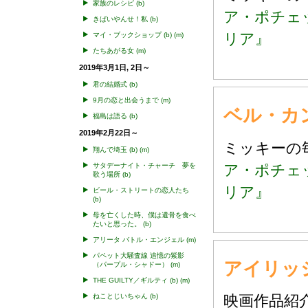
家族のレシピ
(b)
ア・ポチェ
きばいやんせ！私
(b)
リア』
マイ・ブックショップ
(b)
(m)
たちあがる女
(m)
2019年3月1日, 2日～
君の結婚式
(b)
9月の恋と出会うまで
(m)
ベル・カ
福島は語る
(b)
2019年2月22日～
ミッキー
翔んで埼玉
(b)
(m)
ア・ポチェ
サタデーナイト・チャーチ 夢を
歌う場所
(b)
リア』
ビール・ストリートの恋人たち
(b)
母を亡くした時、僕は遺骨を食べ
たいと思った。
(b)
アリータ バトル・エンジェル
(m)
パペット大騒査線 追憶の紫影
アイリッシュ
（パープル・シャドー）
(m)
THE GUILTY／ギルティ
(b)
(m)
ねことじいちゃん
(b)
映画作品