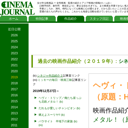
女が作る映画誌 ー 女性映画・監督の紹介とアジア映画の情報がいっぱい
(1987年8月、創刊号 巻頭文より) 夢みる頃をすぎても、まだ映画を卒業できない私
卒業どころか、30代、40代になっても映画に心が踊ります。だから言いたいことの言
普通の女たちの声がたくさん。これからも地道な活動を続けていきたいと思っていま
ホーム
特別記事
作品紹介
スタッフ日記
映画
近日公開
2026
2025
2024
2023
2022
過去の映画作品紹介（２０１９年）:
シネ
2021
2020
(b):
シネジャ作品紹介２
記事直リンク
2019
(m):
ミッキーの毎日・映画三昧
記事直リン
ヘヴィ・
2018
ク
2017
2019年12月27日～
（原題：Hev
2016
ヘヴィ・トリップ／俺たち崖っぷ
2015
ち北欧メタル！
(b)
2014
だれもが愛しいチャンピオン
(b)
映画作品
2013
燃えよスーリヤ!!
(b)
メタル！（原題：H
2012
パラサイト 半地下の家族
(b)
(m)
2011