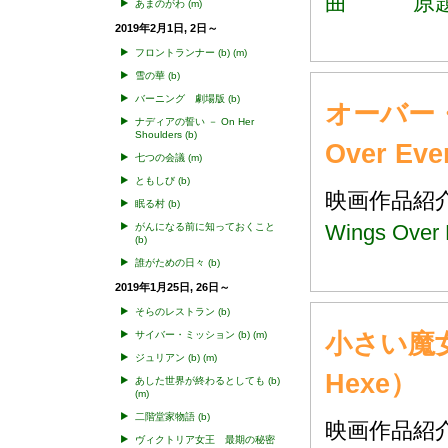
曲 原題：A
あまのがわ
(m)
2019年2月1日, 2日～
フロントランナー
(b)
(m)
雪の華
(b)
バーニング 劇場版
(b)
オーバー・
ナディアの誓い － On Her
Shoulders
(b)
Over E
七つの会議
(m)
ともしび
(b)
映画作品
眠る村
(b)
Wings Ov
がんになる前に知っておくこと
(b)
誰がための日々
(b)
2019年1月25日, 26日～
そらのレストラン
(b)
小さい魔女
サイバー・ミッション
(b)
(m)
ジュリアン
(b)
(m)
Hexe）
あした世界が終わるとしても
(b)
(m)
二階堂家物語
(b)
映画作品
ヴィクトリア女王 最期の秘密