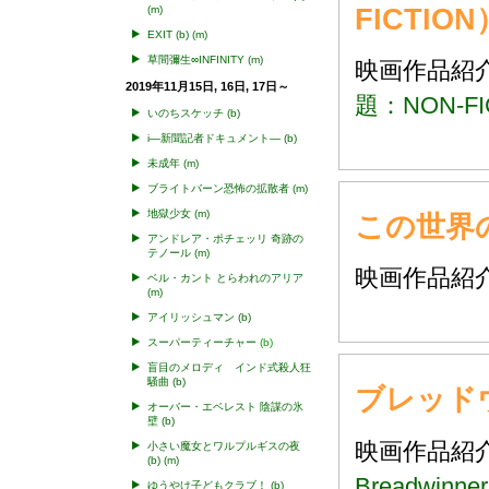
FICTION
(m)
EXIT
(b)
(m)
草間彌生∞INFINITY
(m)
映画作品
2019年11月15日, 16日, 17日～
題：NON-FI
いのちスケッチ
(b)
i―新聞記者ドキュメント―
(b)
未成年
(m)
ブライトバーン恐怖の拡散者
(m)
地獄少女
(m)
この世界
アンドレア・ポチェッリ 奇跡の
テノール
(m)
映画作品
ベル・カント とらわれのアリア
(m)
アイリッシュマン
(b)
スーパーティーチャー
(b)
盲目のメロディ インド式殺人狂
騒曲
(b)
ブレッドウ
オーバー・エベレスト 陰謀の氷
壁
(b)
映画作品
小さい魔女とワルプルギスの夜
(b)
(m)
Breadwinner
ゆうやけ子どもクラブ！
(b)