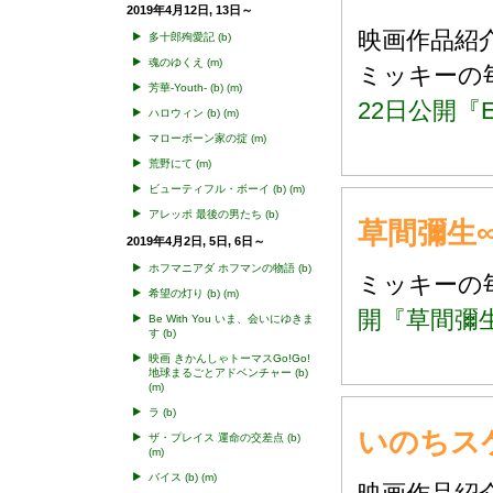
2019年4月12日, 13日～
映画作品
多十郎殉愛記
(b)
魂のゆくえ
(m)
ミッキー
芳華-Youth-
(b)
(m)
22日公開『E
ハロウィン
(b)
(m)
マローボーン家の掟
(m)
荒野にて
(m)
ビューティフル・ボーイ
(b)
(m)
アレッポ 最後の男たち
(b)
草間彌生∞I
2019年4月2日, 5日, 6日～
ホフマニアダ ホフマンの物語
(b)
ミッキー
希望の灯り
(b)
(m)
開『草間彌生∞
Be With You いま、会いにゆきま
す
(b)
映画 きかんしゃトーマスGo!Go!
地球まるごとアドベンチャー
(b)
(m)
ラ
(b)
いのちス
ザ・プレイス 運命の交差点
(b)
(m)
バイス
(b)
(m)