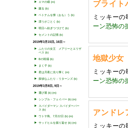
ブライト
エマの瞳
(m)
蹴る
(b)
ベトナムを懐（おも）う
(b)
ミッキー
漂うがごとく
(b)
ーン恐怖の
明日へ紡ぎつづけて
(b)
セメントの記憶
(b)
2019年3月15日, 16日～
ふたりの女王 メアリーとエリザ
ベス
(b)
地獄少女
Bの戦場
(b)
まく子
(b)
ミッキー
君は月夜に光り輝く
(m)
探偵なふたり：リターンズ
(b)
ーン恐怖の
2019年3月8日, 9日～
運び屋
(b)
(m)
シンプル・フェイバー
(b)
(m)
スパイダーマン スパイダーバー
ス
(b)
アンドレ
ウトヤ島、7月22日
(b)
(m)
サッドヒルを掘り返せ
(b)
(m)
ミッキー