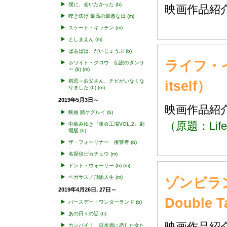
僕に、会いたかった
(b)
映画作品
轢き逃げ 最高の最悪な日
(m)
スケート・キッチン
(m)
としまえん
(m)
ばあばは、だいじょうぶ
(b)
ライフ・イ
ホワイト・クロウ 伝説のダンサ
ー
(b)
(m)
初恋～お父さん、チビがいなくな
itself）
りました
(b)
(m)
2019年5月3日～
映画作品
映画 賭ケグルイ
(b)
（原題：Life i
中島みゆき『夜会工場VOL.2』劇
場版
(b)
ザ・フォーリナー 復讐者
(b)
名探偵ピカチュウ
(m)
ドント・ウォーリー
(b)
(m)
ペガサス／飛馳人生
(m)
ゾンビラン
2019年4月26日, 27日～
Double 
バースデー・ワンダーランド
(b)
あの日々の話
(b)
映画作品
カンパイ！ 日本酒に恋した女た