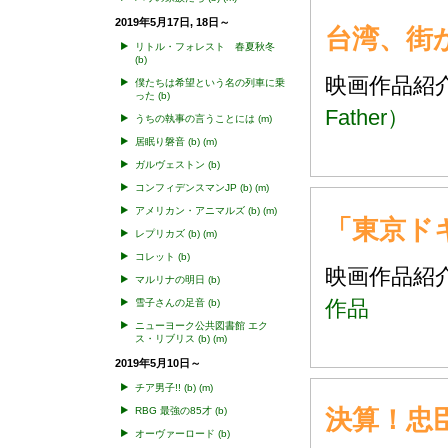
2019年5月17日, 18日～
台湾、街か
リトル・フォレスト 春夏秋冬
(b)
映画作品
僕たちは希望という名の列車に乗
った
(b)
Father）
うちの執事の言うことには
(m)
居眠り磐音
(b)
(m)
ガルヴェストン
(b)
コンフィデンスマンJP
(b)
(m)
アメリカン・アニマルズ
(b)
(m)
「東京ド
レプリカズ
(b)
(m)
コレット
(b)
映画作品
マルリナの明日
(b)
作品
雪子さんの足音
(b)
ニューヨーク公共図書館 エク
ス・リブリス
(b)
(m)
2019年5月10日～
チア男子!!
(b)
(m)
決算！忠
RBG 最強の85才
(b)
オーヴァーロード
(b)