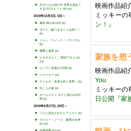
映画作品
天才たちの頭の中 世界を面白く
する107のヒント
(b)
(m)
ミッキー
2019年10月4日, 5日～
ン！』
毒戦 BELIEVER
(b)
ダウト～嘘つきオトコは誰？～
(b)
ジョン・ウィック：パラベラム
(b)
蜜蜂と遠雷
(b)
家族を想うと
ヒキタさん！ ご懐妊ですよ
(b)
(m)
エンテベ空港の7日間
(b)
映画作品
ジョーカー
(m)
You
チャルカ～未来を紡ぐ糸車～
(b)
ミッキー
向こうの家
(b)
ホームステイ ボクと僕の100日
日公開『家
間
(b)
2019年9月27日, 28日～
パリに見出されたピアニスト
(b)
ライリー・ノース 復讐の女神
(b)
(m)
任俠学園
(b)
(m)