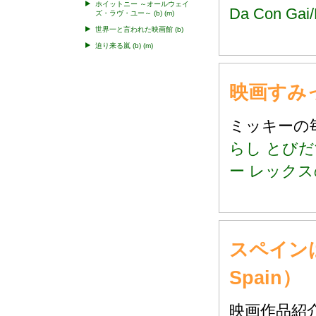
ホイットニー ～オールウェイ
Da Con Gai
ズ・ラヴ・ユー～
(b)
(m)
世界一と言われた映画館
(b)
迫り来る嵐
(b)
(m)
映画すみ
ミッキー
らし とび
ー レック
スペインは
Spain）
映画作品