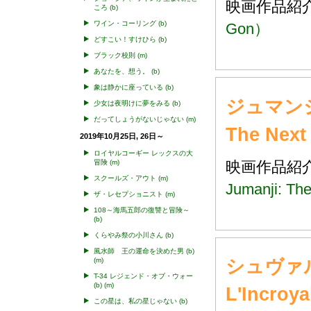
映画作品
ころ
(b)
ワイン・コーリング
(b)
Gon）
どすこい！すけひら
(b)
ブラック校則
(m)
あなたを、想う。
(b)
象は静かに座っている
(b)
ジュマンジ
少女は夜明けに夢をみる
(b)
だってしょうがないじゃない
(m)
The Next
2019年10月25日, 26日～
ロイヤルコーギー レックスの大
映画作品
冒険
(m)
スクールズ・アウト
(m)
Jumanji: Th
ザ・レセプショニスト
(m)
108～海馬五郎の復讐と冒険～
(b)
くらやみ祭の小川さん
(b)
風水師 王の運命を決めた男
(b)
シュヴァ
(m)
T-34 レジェンド・オブ・ウォー
(b)
(m)
L'Incroya
この星は、私の星じゃない
(b)