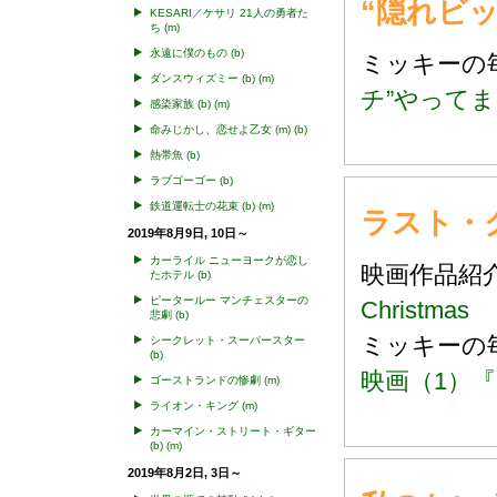
“隠れビ
KESARI／ケサリ 21人の勇者た
ち
(m)
永遠に僕のもの
(b)
ミッキー
ダンスウィズミー
(b)
(m)
チ”やって
感染家族
(b)
(m)
命みじかし、恋せよ乙女
(m)
(b)
熱帯魚
(b)
ラブゴーゴー
(b)
鉄道運転士の花束
(b)
(m)
ラスト・クリ
2019年8月9日, 10日～
カーライル ニューヨークが恋し
映画作品
たホテル
(b)
ピータールー マンチェスターの
Christmas
悲劇
(b)
ミッキーの
シークレット・スーパースター
(b)
映画（1）
ゴーストランドの惨劇
(m)
ライオン・キング
(m)
カーマイン・ストリート・ギター
(b)
(m)
2019年8月2日, 3日～