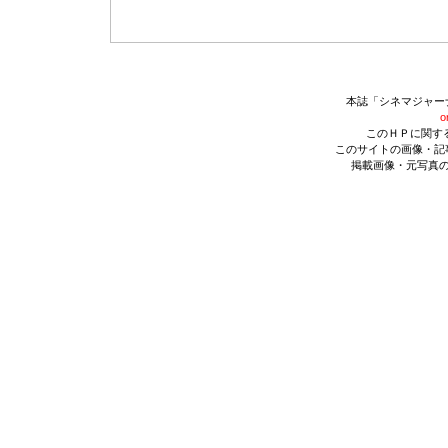
本誌「シネマジャー
o
このＨＰに関す
このサイトの画像・記
掲載画像・元写真