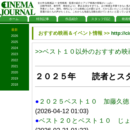
女が作る映画誌 ー 女性映画・監督の紹介とアジア映画の情報がいっぱい
(1987年8月、創刊号 巻頭文より) 夢みる頃をすぎても、まだ映画を卒業できない私
卒業どころか、30代、40代になっても映画に心が踊ります。だから言いたいことの言
普通の女たちの声がたくさん。これからも地道な活動を続けていきたいと思っていま
ホーム
特別記事
作品紹介
スタッフ日記
映画
最新
おすすめ映画＆イベント情報 >>
http://c
2026
2025
2024
>>ベスト１０以外のおすすめ映
2023
2022
2021
2020
２０２５年 読者とス
2019
2018
●
２０２５ベスト１０ 加藤久徳
(2026-04-12 01:03)
●
ベスト２０とベスト１０ じ