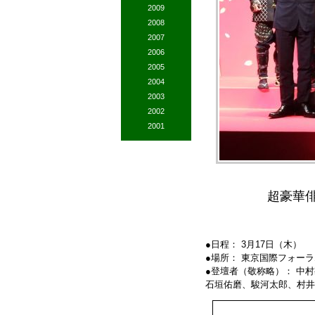
2009
2008
2007
2006
2005
2004
2003
2002
2001
超豪華
●日程： 3月17日（木）
●場所： 東京国際フォー
●登壇者（敬称略）： 中
石垣佑磨、駿河太郎、村井