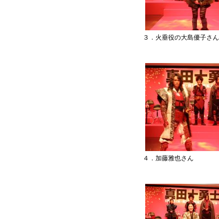
３．火垂役の大島優子さん
４．加藤雅也さん