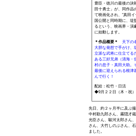
豊臣・徳川の最後の決戦
田十勇士」が、同作品
て映画化され、“真田イ
国公開と同時期に、堤
るという、映画界・演
に始動します。
＊作品概要＊
天下の
大胆な発想で手がけ、
立派な武将に仕立てる
ある三好兄弟（清海・
村の息子・真田大助。
最後に迎えられる根津
んで行く！
配給：松竹・日活
◆9月２２日（木・祝
先日、約２ヶ月半に及ぶ撮
中村勘九郎さん、霧隠才蔵
光臣さん、駿河太郎さん、
さん、大竹しのぶさん、石
ました。