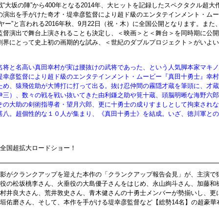
“大坂の陣”から400年となる2014年、大ヒットを記録したスペクタクル超大
の演出を手がけた奇才・堤幸彦監督により超ド級のエンタテインメント・ムー
ヤー”と言われる2016年秋、9月22日（祝・木）に全国公開となります。また
監督演出で舞台上演されることも決定し、＜映画＞と＜舞台＞を同時期に公開
劇界にとって史上初の画期的な試み、＜世紀のダブルプロジェクト＞がいよい
名将と名高い真田幸村が実は腰抜けの武将であった、という人気脚本家マキノ
堤幸彦監督により超ド級のエンタテインメント・ムービー『真田十勇士』幸村
ため、猿飛佐助が大博打に打って出る。抜け忍仲間の霧隠才蔵を筆頭に、才蔵
伊三）、数々の戦を戦い抜いてきた由利鎌之助や筧十蔵、頭脳明晰な海野六郎
その大助の剣術指導者・望月六郎、更に十勇士の成りすましとして拘束されな
甚八。超個性的な１０人が集まり、《真田十勇士》を結成。いざ、徳川軍との
）全国超拡大ロードショー！
影がクランクアップを迎えた本作の「クランクアップ報告会見」が、主演で
役の松坂桃李さん、火垂役の大島優子さんをはじめ、永山絢斗さん、加藤和
村井良大さん、荒井敦史さん、青木健さんの十勇士メンバーが勢揃いし、更
垣佑磨さん、そして、本作を手がける堤幸彦監督など【総勢14名】の超豪華