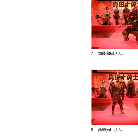
７．加藤和樹さん
８．高橋光臣さん