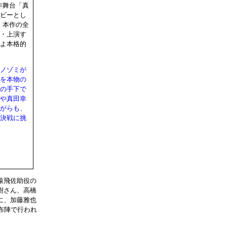
作舞台「真
ビーとし
、本作の全
・上演す
よ本格的
ノゾミが
を本物の
の手下で
や真田幸
がらも、
決戦に挑
猿飛佐助役の
樹さん、高橋
に、加藤雅也
布陣で行われ