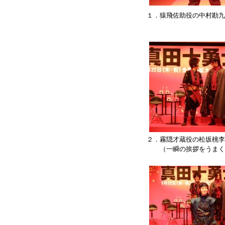
１．猿飛佐助役の中村勘九
２．霧隠才蔵役の松坂桃李
（一瞬の挨拶をうまく撮