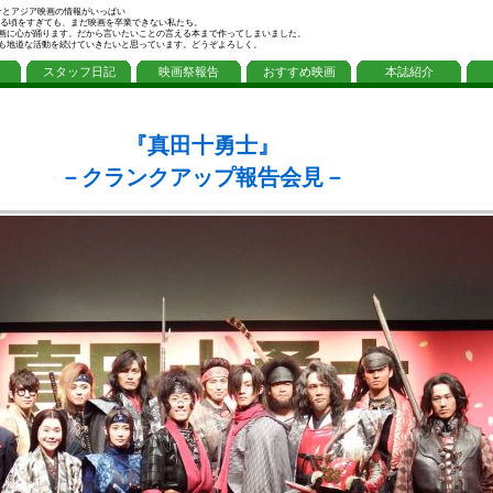
介とアジア映画の情報がいっぱい
 夢みる頃をすぎても、まだ映画を卒業できない私たち。
も映画に心が踊ります。だから言いたいことの言える本まで作ってしまいました。
も地道な活動を続けていきたいと思っています。どうぞよろしく。
スタッフ日記
映画祭報告
おすすめ映画
本誌紹介
『真田十勇士』
－クランクアップ報告会見－