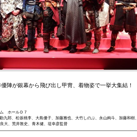
俳優陣が銀幕から飛び出し甲冑、着物姿で一挙大集結！
ラム ホールＤ７
村勘九郎、松坂桃李、大島優子、加藤雅也、大竹しのぶ、永山絢斗、加藤和樹
良大、荒井敦史、青木健、堤幸彦監督