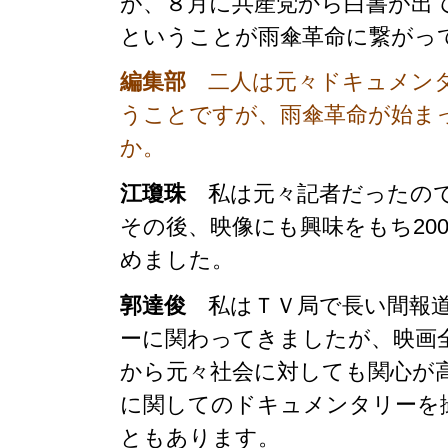
が、８月に共産党から白書が出
ということが雨傘革命に繋がっ
編集部
二人は元々ドキュメンタ
うことですが、雨傘革命が始ま
か。
江瓊珠
私は元々記者だったので
その後、映像にも興味をもち20
めました。
郭達俊
私はＴＶ局で長い間報道
ーに関わってきましたが、映画
から元々社会に対しても関心が高
に関してのドキュメンタリーを
ともあります。