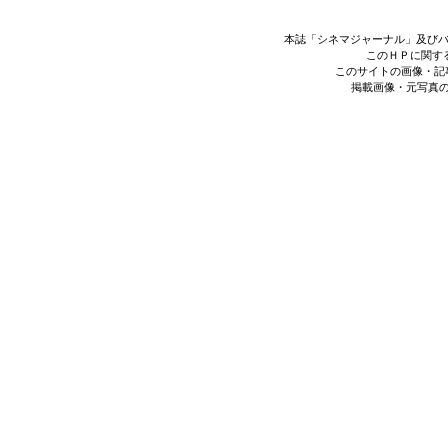
本誌「シネマジャーナル」及び
このＨＰに関す
このサイトの画像・記
掲載画像・元写真