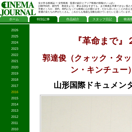
女が作る映画誌 ー 女性映画・監督の紹介とアジア映画の情報がいっぱい
(1987年8月、創刊号 巻頭文より) 夢みる頃をすぎても、まだ映画を卒業できない私た
卒業どころか、30代、40代になっても映画に心が踊ります。だから言いたいことの言え
普通の女たちの声がたくさん。これからも地道な活動を続けていきたいと思っています
ホーム
特別記事
作品紹介
スタッフ日記
映画
2026
2025
『革命まで』
2024
2023
2022
郭達俊（クォック・タッ
2021
ン・キンチュー
2020
2019
2018
山形国際ドキュメンタ
2017
2016
2015
2014
2013
2012
2011
2010