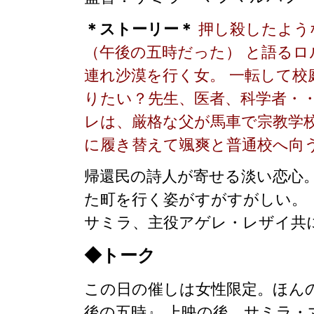
＊ストーリー＊
押し殺したよう
（午後の五時だった） と語る
連れ沙漠を行く女。 一転して
りたい？先生、医者、科学者・
レは、厳格な父が馬車で宗教学
に履き替えて颯爽と普通校へ向
帰還民の詩人が寄せる淡い恋心。
た町を行く姿がすがすがしい。
サミラ、主役アゲレ・レザイ共に
◆トーク
この日の催しは女性限定。ほん
後の五時』 上映の後、サミラ