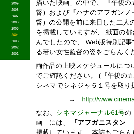
描いた映画」の中で、 『午後
2009
2008
督）および『ハナのアフガンノ
2007
督）の公開を前に来日した二人
2006
2005
を掲載していますが、 紙面の
2004
んでしたので、 Web版特別記
2003
2002
る若い女性監督の姿をごらんく
2001
両作品の上映スケジュールにつ
でご確認ください。 (『午後の
シネマでシネジャ６１号を取り
→
http://www.cinem
なお、
シネマジャーナル61号
の
画」には、
「アフガニスタン 
掲載しています。 本誌もごら