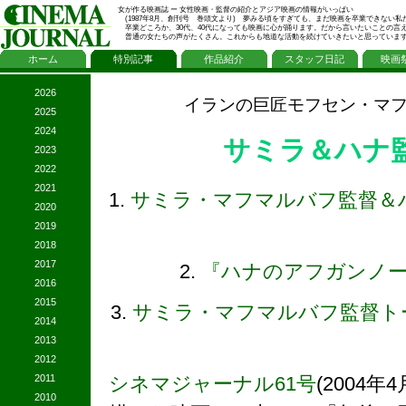
女が作る映画誌 ー 女性映画・監督の紹介とアジア映画の情報がいっぱい
(1987年8月、創刊号 巻頭文より) 夢みる頃をすぎても、まだ映画を卒業できない私
卒業どころか、30代、40代になっても映画に心が踊ります。だから言いたいことの言
普通の女たちの声がたくさん。これからも地道な活動を続けていきたいと思っていま
ホーム
特別記事
作品紹介
スタッフ日記
映画
2026
イランの巨匠モフセン・マ
2025
2024
サミラ＆ハナ
2023
2022
2021
1.
サミラ・マフマルバフ監督＆
2020
2019
2018
2017
2.
『ハナのアフガンノ
2016
2015
3.
サミラ・マフマルバフ監督ト
2014
2013
2012
シネマジャーナル61号
(2004
2011
2010