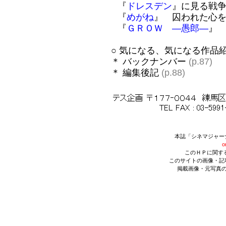
『
ドレスデン
』に見る戦
『
めがね
』 囚われた心
『
ＧＲＯＷ ―愚郎―
』
○ 気になる、気になる作品
＊ バックナンバー
(p.87)
＊ 編集後記
(p.88)
本誌「シネマジャー
o
このＨＰに関す
このサイトの画像・記
掲載画像・元写真