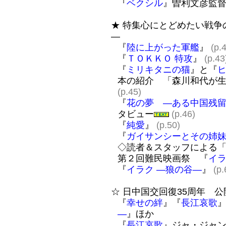
『
ベクシル
』曽利文彦監
★ 特集心にとどめたい戦
―
『
陸に上がった軍艦
』
(p.
『
ＴＯＫＫＯ 特攻
』
(p.43
『
ミリキタニの猫
』と『
本の紹介 「森川和代が
(p.45)
『
花の夢 ―ある中国残
タビュー
(p.46)
『
純愛
』
(p.50)
『
ガイサンシーとその姉
◇読者＆スタッフによる
第２回難民映画祭 『
イ
『
イラク ―狼の谷―
』
(p.
☆ 日中国交回復35周年 
『
幸せの絆
』『
長江哀歌
―
』ほか
『
長江哀歌
』ジャ・ジャ