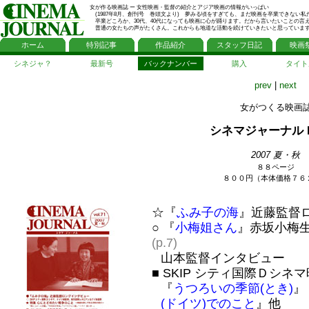
女が作る映画誌 ー 女性映画・監督の紹介とアジア映画の情報がいっぱい
(1987年8月、創刊号 巻頭文より) 夢みる頃をすぎても、まだ映画を卒業できない私
卒業どころか、30代、40代になっても映画に心が踊ります。だから言いたいことの言
普通の女たちの声がたくさん。これからも地道な活動を続けていきたいと思っていま
ホーム
特別記事
作品紹介
スタッフ日記
映画
シネジャ？
最新号
バックナンバー
購入
タイト
prev
|
next
女がつくる映画
シネマジャーナル No
2007 夏・秋
８８ページ
８００円（本体価格７６
☆『
ふみ子の海
』近藤監督
○ 『
小梅姐さん
』赤坂小梅生
(p.7)
山本監督インタビュー
■ SKIP シティ国際Ｄシネ
『
うつろいの季節(とき)
』
(ドイツ)でのこと
』他