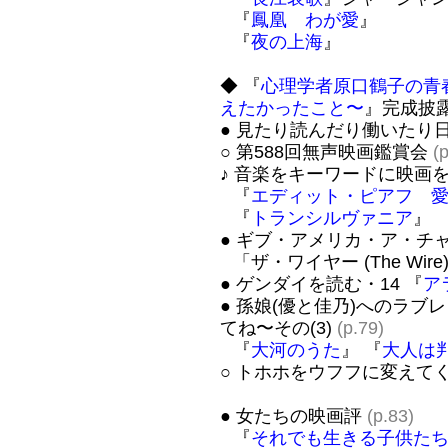
『
鳳凰 わが愛
』
『
夜の上海
』
◆ 『
心理学者原口鶴子の青
えたかったこと〜
』完成披
● 見たり読んだり働いたり
○ 第588回無声映画鑑賞会
(
♪ 音楽をキーワードに映画を
『
エディット・ピアフ 
『
トランシルヴァニア
』
● ギブ・アメリカ・ア・チャン
「ザ・ワイヤー (The Wire
● ゲンダイを読む・14 『
ア
● 孫娘(優と佳乃)へのラ
てね〜その(3)
(p.79)
『
大河のうた
』 『
大人は
○ トホホをウフフに変えて
● 女たちの映画評
(p.83)
『
それでも生きる子供た