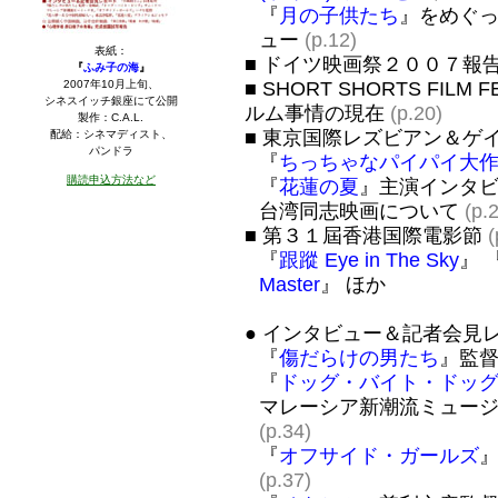
『
月の子供たち
』をめぐ
ュー
(p.12)
表紙：
■ ドイツ映画祭２００７報
『
ふみ子の海
』
■ SHORT SHORTS FILM 
2007年10月上旬、
シネスイッチ銀座にて公開
ルム事情の現在
(p.20)
製作：C.A.L.
■ 東京国際レズビアン＆ゲ
配給：シネマディスト、
パンドラ
『
ちっちゃなパイパイ大
購読申込方法など
『
花蓮の夏
』主演インタ
台湾同志映画について
(p.
■ 第３１屆香港国際電影節
(
『
跟蹤 Eye in The Sky
』 
Master
』 ほか
● インタビュー＆記者会見
『
傷だらけの男たち
』監
『
ドッグ・バイト・ドッ
マレーシア新潮流ミュー
(p.34)
『
オフサイド・ガールズ
(p.37)